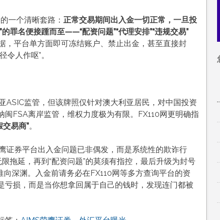
券的一个清晰套路：
正常交易期间出入金一切正常，一旦投
的罪名便接踵而至——“配资问题”“代理安排”“违规交易”
据，平台单方面即可冻结账户、禁止出金，甚至直接封
径令人作呕”
。
大利亚ASIC监管，但该牌照仅针对澳大利亚居民，对中国投资
纳闽FSA离岸监管，维权力度极为有限
。FX110网更明确指
假交易商”
。
S荣鹰证券平台出入金问题已非偶发，而是系统性的欺诈行
无限拖延，再到“配资问题”的莫须有指控，最后升级为封号
向深渊。入金前请务必在FX110网等多方查询平台的资
是亏损，而是当你想拿回属于自己的钱时，发现连门都被