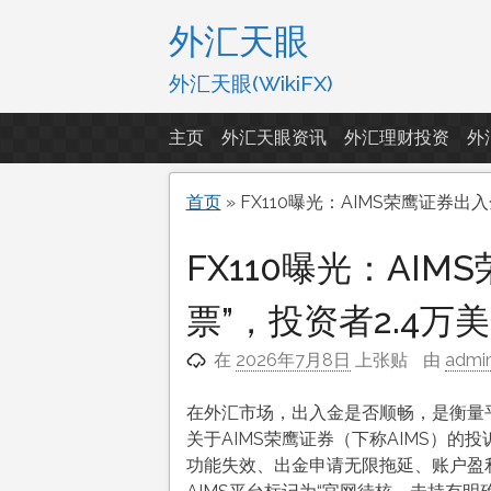
跳
外汇天眼
至
内
外汇天眼(WikiFX)
容
主页
外汇天眼资讯
外汇理财投资
外
首页
»
FX110曝光：AIMS荣鹰证券出
FX110曝光：AI
票”，投资者2.4万
在
2026年7月8日
上张贴
由
admi
在外汇市场，出入金是否顺畅，是衡量平
关于AIMS荣鹰证券（下称AIMS）
功能失效、出金申请无限拖延、账户盈利