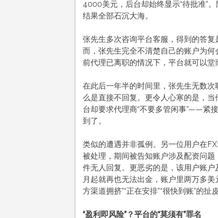
4000美元，后台却始终显示“待批准”
。
结果全部石沉大海。
张先生多次咨询平台客服，得到的答复
而，张先生完全不清楚自己的账户为何
前代理已离职的情况下，平台就可以堂而
在此后一年半的时间里，张先生无数次
么是直接不回复。更令人心寒的是，当他
台却要求代理商“不要多管闲事”——紧
到了
。
类似的遭遇并非孤例。另一位用户在FX1
被处理，期间被告知账户涉及配资问题
件无人回复
。更恶劣的是，该用户账户
月起就再也无法出金，账户里两万多美元
方渠道拥挤”“正在安排”“很快到账”的扯
“盈利即风险”？平台的“莫须有”罪名