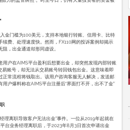
明确效力的监管牌照”。时至今日，仍有大量投资者的资金被
”
低入金门槛为100美元，支持本地银行转账、信用卡、比特
续费、处理速度快。然而，FX110网的投诉案例却揭示
无阻，出金通道却形同虚设。
的老用户在AIMS平台盈利后想要出金，却突然发现内部转账
交易账号，却无法从交易账号转回钱包出金
。这意味着即
过正常流程将钱取出。该用户咨询客服无人解决，发送邮
用户爆料称在AIMS平台注册后“界面打不开，出不了金”
离职
经理离职导致客户无法出金”事件。一位从2019年起就在
平台业务经理离职后，于2023年8月3日首次申请出金