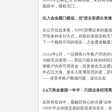
AIMS平台标记为“官网待核，未持有
困其中，维权无门。
出入金金额门槛低，但“进去容易出来难
从公开信息来看，AIMS荣鹰证券的最
币等多种支付方式，存取款表面宣称无手
了一个截然不同的现实：入金通道畅通
2024年9月，一位拥有21年账户历史
功能无法使用——系统只能从钱包转到
便账户内有可用资金，投资者也无法通
件石沉大海
。更令人匪夷所思的是，还有
——连登录账户都成问题，遑论出金。
2.4万美金被困一年半：只因业务经理
在所有投诉中，最触目惊心的当属“业务
AIMS平台持续交易的投资者张先生，在