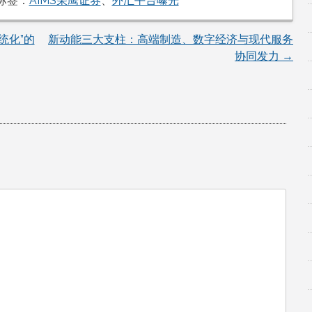
标签：
AIMS荣鹰证券
、
外汇平台曝光
统化”的
新动能三大支柱：高端制造、数字经济与现代服务
协同发力
→