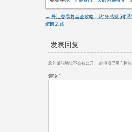
张贴在
外汇天眼资讯
、
天眼内幕曝光
←
外汇交易复盘全攻略：从“凭感觉”到“系
文
进阶之路
章
发表回复
导
航
您的邮箱地址不会被公开。
必填项已用
*
标注
评论
*