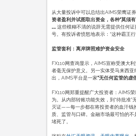
从大量投诉中可以总结出AIMS荣鹰证
资者盈利并试图取出资金，各种“莫须有”
……
这些模糊不清的说辞无需提供任何证
号
。有投诉者愤怒地表示：“这种霸王行
监管套利：离岸牌照难护资金安全
FX110网查询显示，AIMS宣称受澳
者毫无保护意义
。另一实体受马来西亚
出，AIMS平台是一家
“无任何监管的虚
FX110网郑重提醒广大投资者：AIM
为。从内部转账功能失效，到“待批准”
灭证——每一步都在将投资者的血汗钱推
质、监管与口碑
。金融市场最可怕的不
堵死了。