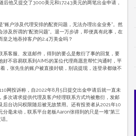
随后他又提交了3000美元和17243美元的两笔出金申请，
是“账户涉及代理安排的配资问题，无法办理出金业务”
。然
会涉及所谓的“配资问题”。退一万步讲，即便真有此事，在
皇之地吞掉客户的2.4万美金吗
？
联系客服、发送邮件，得到的要么是敷衍了事的回复，要
好不容易联系到AIMS的某位代理商愿意帮忙沟通时，平
接着，张先生的账户被直接封锁，别说提现，连登录都做不
10网投诉称，自2022年8月5日提交出金申请后就一直未
，多次请求提供代理及客户经理联系方式均被敷衍，发邮
及后台访问权限随后被无故禁用
。还有投资者从2021年10
分毫未动，联系平台老板Aaron张得到的只是一堆“第三
皮话
。