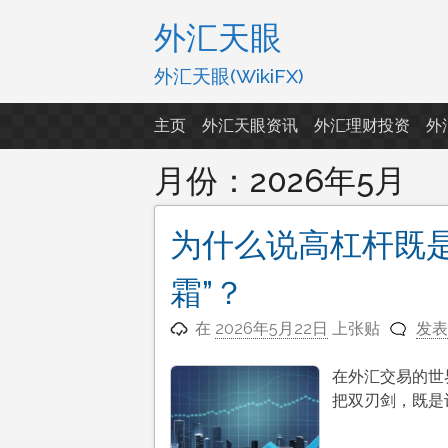
跳
外汇天眼
至
内
外汇天眼(WikiFX)
容
主页
外汇天眼资讯
外汇理财投资
外
月份：
2026年5月
为什么说高杠杆既是
霜”？
在
2026年5月22日
上张贴
发表
在外汇交易的世
把双刃剑，既是