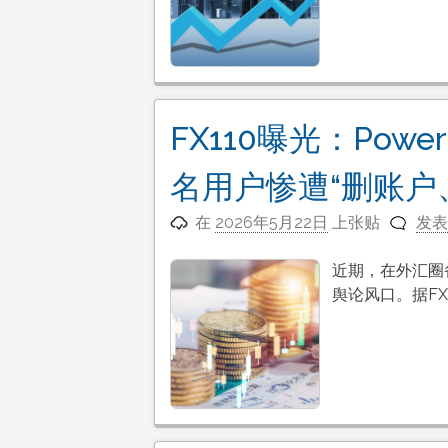
FX110曝光：Powe
名用户惨遭“删账户
在
2026年5月22日
上张贴
发表
近期，在外汇圈备
舆论风口。据FX