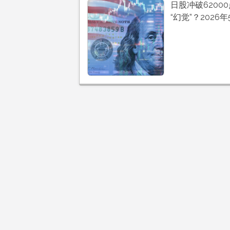
日股冲破6200
“幻觉”？2026