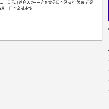
0点，日元却跌穿160——这究竟是日本经济的“繁荣”还是
年5月，日本金融市场…