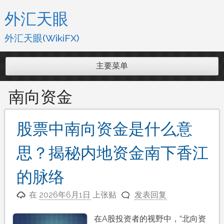
跳
外汇天眼
至
内
外汇天眼(WikiFX)
容
主要菜单
南向资金
股票中南向资金是什么意
思？揭秘内地资金南下香江
的脉络
在
2026年6月1日
上张贴
发表回复
在A股投资者的视野中，“北向资