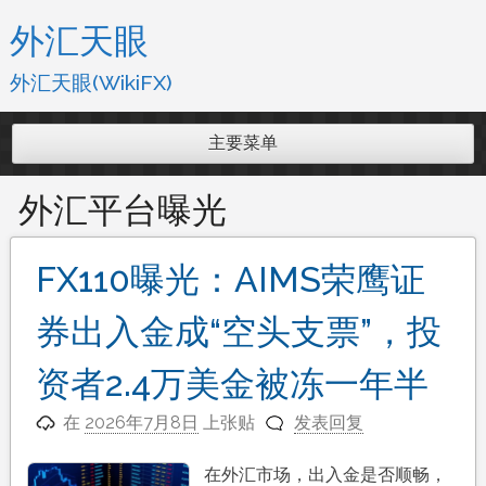
跳
外汇天眼
至
内
外汇天眼(WikiFX)
容
主要菜单
外汇平台曝光
FX110曝光：AIMS荣鹰证
券出入金成“空头支票”，投
资者2.4万美金被冻一年半
在
2026年7月8日
上张贴
发表回复
在外汇市场，出入金是否顺畅，